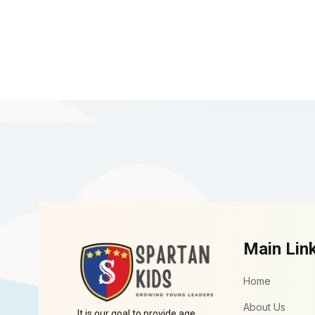
Main Lin
Home
About Us
It is our goal to provide age