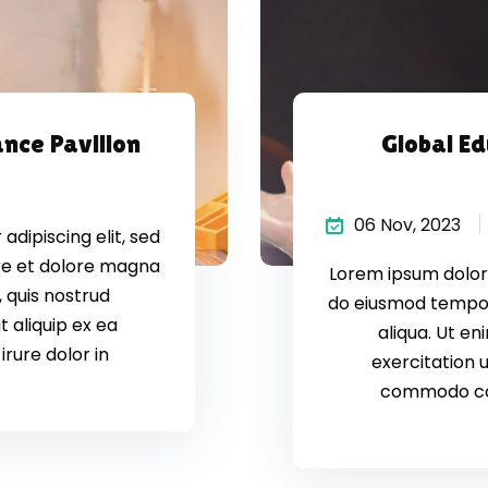
nce Pavilion
Global Ed
06 Nov, 2023
dipiscing elit, sed
re et dolore magna
Lorem ipsum dolor 
 quis nostrud
do eiusmod tempor
t aliquip ex ea
aliqua. Ut e
rure dolor in
exercitation u
commodo cons