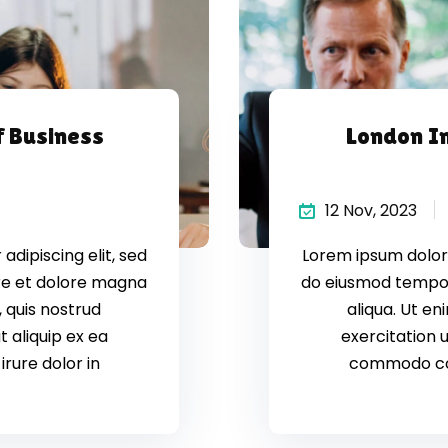
f Business
London I
12 Nov, 2023
dipiscing elit, sed
Lorem ipsum dolor 
re et dolore magna
do eiusmod tempor
 quis nostrud
aliqua. Ut e
t aliquip ex ea
exercitation u
rure dolor in
commodo cons