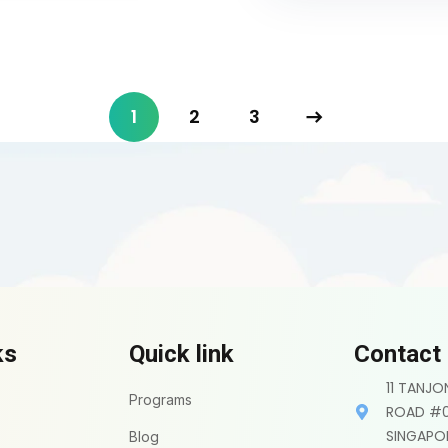
1
2
3
ks
Quick link
Contact
11 TANJ
Programs
ROAD #0
SINGAPO
Blog