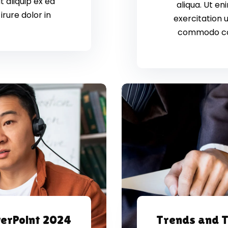
t aliquip ex ea
aliqua. Ut e
rure dolor in
exercitation u
commodo cons
werPoint 2024
Trends and T